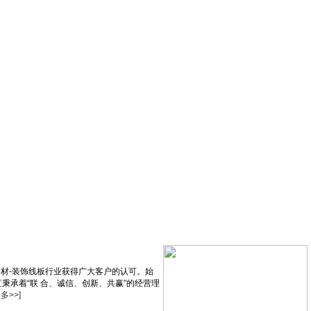
建材-装饰线板行业获得广大客户的认可。始
秉承着“联 合、诚信、创新、共赢”的经营理
更多>>]