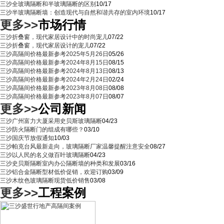
三沙全玻璃隔断和半玻璃隔断的区别
10/17
三沙半玻璃隔断墙：创造现代与自然和谐共存的室内环境
10/17
更多>>
市场行情
三沙折叠窗，现代家居设计中的时尚宠儿
07/22
三沙折叠窗，现代家居设计的宠儿
07/22
三沙高隔间价格最新参考2025年5月26日
05/26
三沙高隔间价格最新参考2024年8月15日
08/15
三沙高隔间价格最新参考2024年8月13日
08/13
三沙高隔间价格最新参考2024年2月24日
02/24
三沙高隔间价格最新参考2023年8月08日
08/08
三沙高隔间价格最新参考2023年8月07日
08/07
更多>>
公司新闻
三沙广州富力大厦采用史贝斯玻璃隔断
04/23
三沙防火隔断门的组成有哪些？
03/10
三沙国庆节放假通知
10/03
三沙帕克台风最新走向，玻璃隔断厂家温馨提醒注意安全
08/27
三沙以人民的名义做百叶玻璃隔断
04/23
三沙史贝斯隔断室内办公隔断墙的种类和发展
03/16
三沙铝合金隔断型材低价促销，欢迎订购
03/09
三沙木纹色玻璃隔断现货低价销售
03/08
更多>>
工程案例