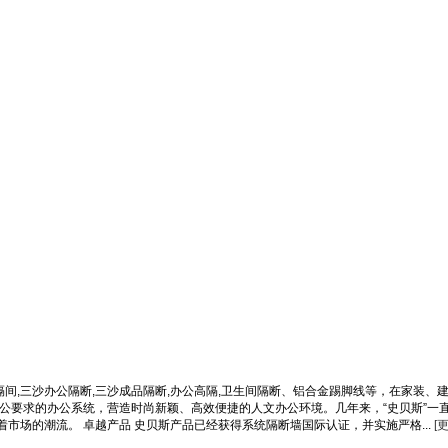
隔间,三沙办公隔断,三沙成品隔断,办公高隔,卫生间隔断、铝合金踢脚线等，在家装、
公要求的办公系统，营造时尚新颖、高效便捷的人文办公环境。几年来，“史贝斯”一直
场的潮流。 卓越产品 史贝斯产品已经获得系统隔断墙国际认证，并实施严格...
[