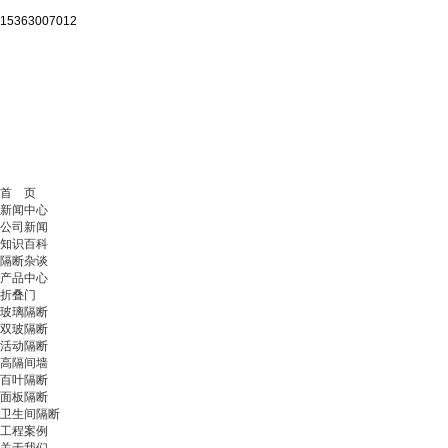
15363007012
首 页
新闻中心
公司新闻
知识百科
隔断杂谈
产品中心
折叠门
玻璃隔断
双玻隔断
活动隔断
高隔间墙
百叶隔断
面板隔断
卫生间隔断
工程案例